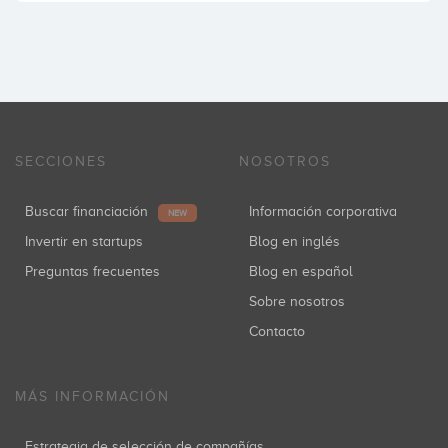
SECCIONES
NOSOTROS
Buscar financiación
Información corporativa
NEW
Invertir en startups
Blog en inglés
Preguntas frecuentes
Blog en español
Sobre nosotros
Contacto
MÁS INFORMACIÓN
Estrategia de selección de compañías