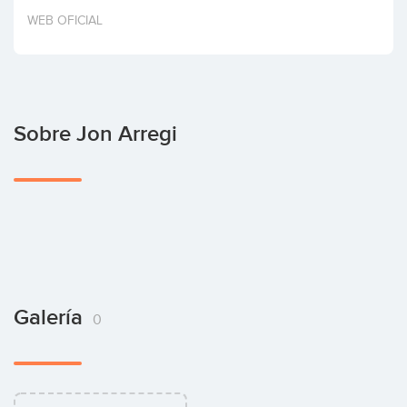
Invertir
WEB OFICIAL
Sobre Jon Arregi
Galería
0