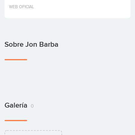
Invertir
WEB OFICIAL
Sobre Jon Barba
Galería
0