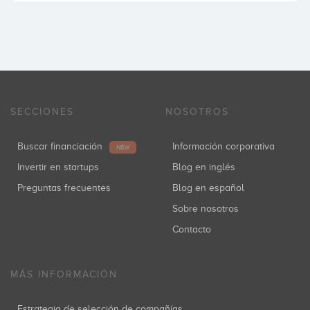
SECCIONES
NOSOTROS
Buscar financiación
Información corporativa
NEW
Invertir en startups
Blog en inglés
Preguntas frecuentes
Blog en español
Sobre nosotros
Contacto
MÁS INFORMACIÓN
Estrategia de selección de compañías