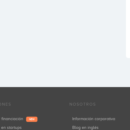
ONES
NOSOTROS
r financiación
Información corporativa
NEW
r en startups
Blog en inglés