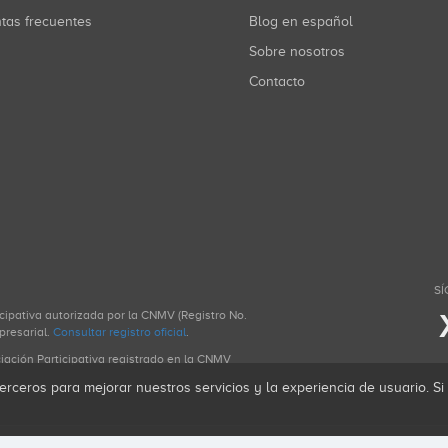
ntas frecuentes
Blog en español
Sobre nosotros
Contacto
SÍ
icipativa autorizada por la CNMV (Registro No.
presarial.
Consultar registro oficial
.
ciación Participativa registrado en la CNMV
erceros para mejorar nuestros servicios y la experiencia de usuario. S