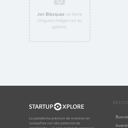
Jon Blázquez
no tiene
ninguna imágen en su
galería.
SECCI
Busca
La plataforma premium de inversión en
compañías con alto potencial de
Inverti