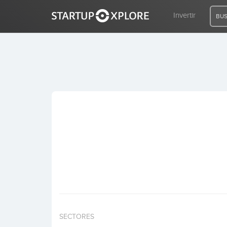
Invertir
BUS
BUSCO FINANCIACIÓN
REGISTRO
ACCESO
Inicio
Invertir
SECTORES