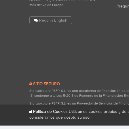
crecimiento, y la comunidad de empresas
más activa de Europa.
Pregu
Read in English
SITIO SEGURO
Startupxplore PSFP, S.L. es una plataforma de financiación part
18) conforme a la Ley 5/2015 de Fomento de la Financiación Em
Startupxplore PSFP, S.L. es un Proveedor de Servicios de Finan
para actividades de financiación participativa.
Política de Cookies
Utilizamos cookies propias y de t
consideramos que acepta su uso.