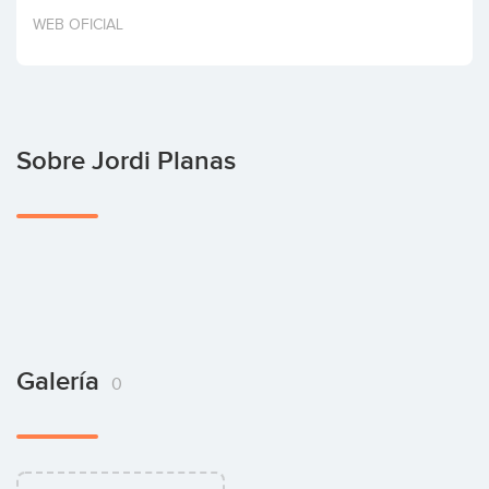
Invertir
WEB OFICIAL
Sobre Jordi Planas
Galería
0