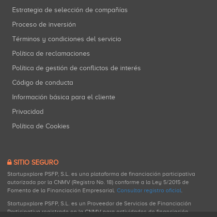
Estrategia de selección de compañías
Proceso de inversión
Términos y condiciones del servicio
Política de reclamaciones
Política de gestión de conflictos de interés
Código de conducta
Información básica para el cliente
Privacidad
Política de Cookies
SITIO SEGURO
Startupxplore PSFP, S.L. es una plataforma de financiación participativa
autorizada por la CNMV (Registro No. 18) conforme a la Ley 5/2015 de
Fomento de la Financiación Empresarial.
Consultar registro oficial
.
Startupxplore PSFP, S.L. es un Proveedor de Servicios de Financiación
Participativa registrado en la CNMV para actividades de financiación