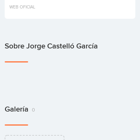
Invertir
WEB OFICIAL
Sobre Jorge Castelló García
Galería
0