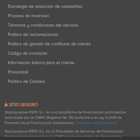
Estrategia de selección de compañías
Proceso de inversión
Términos y condiciones del servicio
Política de reclamaciones
Política de gestión de conflictos de interés
Código de conducta
Información básica para el cliente
Privacidad
Política de Cookies
SITIO SEGURO
Startupxplore PSFP, S.L. es una plataforma de financiación participativa
autorizada por la CNMV (Registro No. 18) conforme a la Ley 5/2015 de
Fomento de la Financiación Empresarial.
Consultar registro oficial
.
Startupxplore PSFP, S.L. es un Proveedor de Servicios de Financiación
Participativa registrado en la CNMV para actividades de financiación