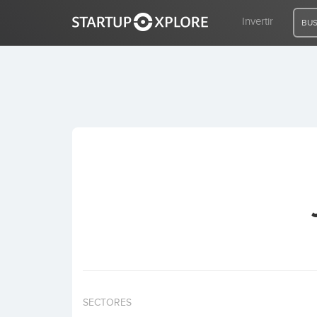
Invertir
BUS
BUSCO FINANCIACIÓN
REGISTRO
ACCESO
Inicio
Invertir
SECTORES