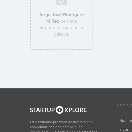
Jorge José Rodríguez
Núñez
no tiene
ninguna imágen en su
galería.
SECCI
Busca
La plataforma premium de inversión en
compañías con alto potencial de
Inverti