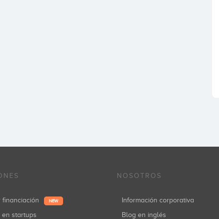
ONES
NOSOTROS
r financiación
Información corporativa
NEW
r en startups
Blog en inglés