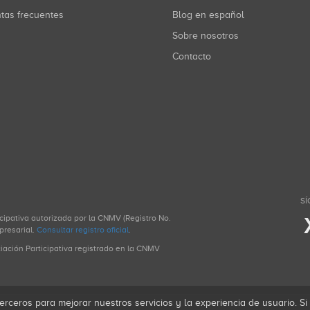
ntas frecuentes
Blog en español
Sobre nosotros
Contacto
SÍ
icipativa autorizada por la CNMV (Registro No.
presarial.
Consultar registro oficial
.
ciación Participativa registrado en la CNMV
erceros para mejorar nuestros servicios y la experiencia de usuario. S