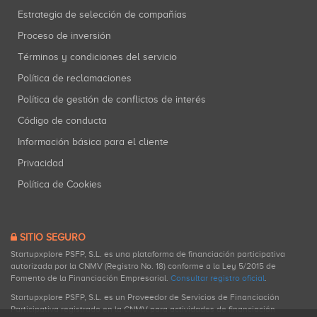
Estrategia de selección de compañías
Proceso de inversión
Términos y condiciones del servicio
Política de reclamaciones
Política de gestión de conflictos de interés
Código de conducta
Información básica para el cliente
Privacidad
Política de Cookies
SITIO SEGURO
Startupxplore PSFP, S.L. es una plataforma de financiación participativa
autorizada por la CNMV (Registro No. 18) conforme a la Ley 5/2015 de
Fomento de la Financiación Empresarial.
Consultar registro oficial
.
Startupxplore PSFP, S.L. es un Proveedor de Servicios de Financiación
Participativa registrado en la CNMV para actividades de financiación