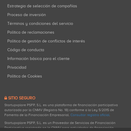
Estrategia de selección de compañías
Proceso de inversión
Términos y condiciones del servicio
Política de reclamaciones
Política de gestión de conflictos de interés
Código de conducta
Información básica para el cliente
Privacidad
Política de Cookies
SITIO SEGURO
Startupxplore PSFP, S.L. es una plataforma de financiación participativa
autorizada por la CNMV (Registro No. 18) conforme a la Ley 5/2015 de
Fomento de la Financiación Empresarial.
Consultar registro oficial
.
Startupxplore PSFP, S.L. es un Proveedor de Servicios de Financiación
Participativa registrado en la CNMV para actividades de financiación