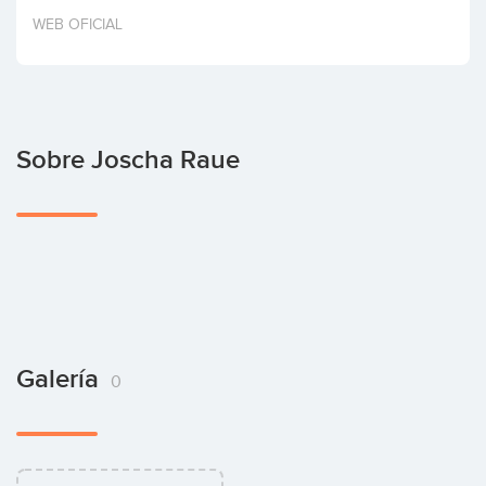
Invertir
WEB OFICIAL
Sobre Joscha Raue
Galería
0