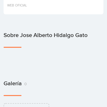
Invertir
WEB OFICIAL
Sobre Jose Alberto Hidalgo Gato
Galería
0