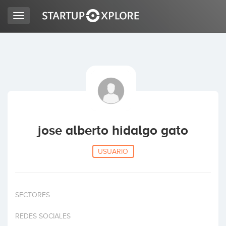
Toggle
navigation
BUSCO FINANCIACIÓN
REGISTRO
ACCESO
jose alberto hidalgo gato
USUARIO
SECTORES
Inicio
REDES SOCIALES