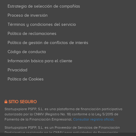
Estrategia de selección de compañías
Proceso de inversión
Términos y condiciones del servicio
Política de reclamaciones
Política de gestión de conflictos de interés
Código de conducta
Información básica para el cliente
Privacidad
Política de Cookies
SITIO SEGURO
Startupxplore PSFP, S.L. es una plataforma de financiación participativa
autorizada por la CNMV (Registro No. 18) conforme a la Ley 5/2015 de
Fomento de la Financiación Empresarial.
Consultar registro oficial
.
Startupxplore PSFP, S.L. es un Proveedor de Servicios de Financiación
Participativa registrado en la CNMV para actividades de financiación