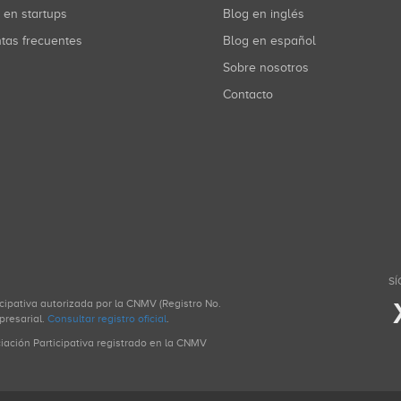
r en startups
Blog en inglés
ntas frecuentes
Blog en español
Sobre nosotros
Contacto
SÍ
icipativa autorizada por la CNMV (Registro No.
presarial.
Consultar registro oficial
.
ciación Participativa registrado en la CNMV