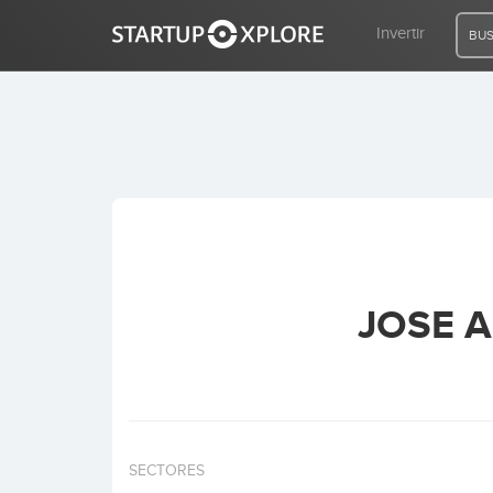
Invertir
BUS
BUSCO FINANCIACIÓN
REGISTRO
ACCESO
JOSE 
Inicio
Invertir
SECTORES