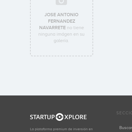
JOSE ANTONIO
FERNANDEZ
NAVARRETE
no tiene
ninguna imágen en su
galería.
SECCI
Busca
La plataforma premium de inversión en