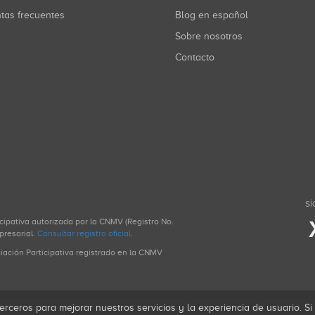
ntas frecuentes
Blog en español
Sobre nosotros
Contacto
SÍ
icipativa autorizada por la CNMV (Registro No.
presarial.
Consultar registro oficial
.
ciación Participativa registrado en la CNMV
erceros para mejorar nuestros servicios y la experiencia de usuario. S