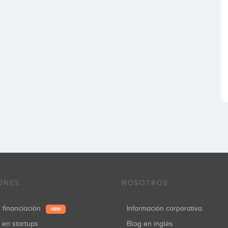
ONES
NOSOTROS
r financiación
Información corporativa
NEW
r en startups
Blog en inglés