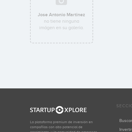
Jose Antonio Martinez
no tiene ninguna
imágen en su galería.
SECCI
Busca
La plataforma premium de inversión en
compañías con alto potencial de
Inverti