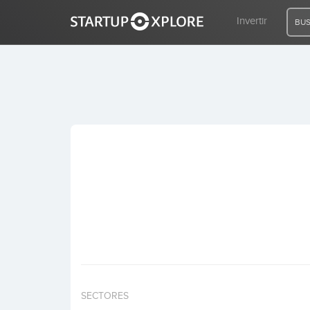
Invertir
BUS
BUSCO FINANCIACIÓN
REGISTRO
ACCESO
Inicio
Invertir
SECTORES