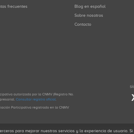
ntas frecuentes
Blog en español
Sobre nosotros
Contacto
SÍ
icipativa autorizada por la CNMV (Registro No.
presarial.
Consultar registro oficial
.
ciación Participativa registrado en la CNMV
erceros para mejorar nuestros servicios y la experiencia de usuario. S