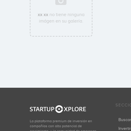
xx xx
no tiene ninguna
imágen en su galería.
SECCI
Busca
La plataforma premium de inversión en
compañías con alto potencial de
Inverti