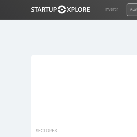
Invertir
BUS
BUSCO FINANCIACIÓN
REGISTRO
ACCESO
Inicio
Invertir
SECTORES