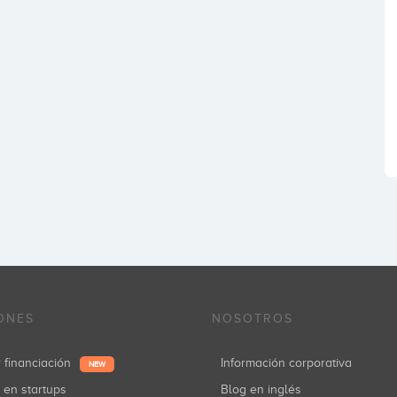
ONES
NOSOTROS
r financiación
Información corporativa
NEW
r en startups
Blog en inglés