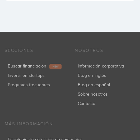
SECCIONES
NOSOTROS
Buscar financiación
Información corporativa
NEW
Invertir en startups
Blog en inglés
Preguntas frecuentes
Blog en español
Sobre nosotros
Contacto
MÁS INFORMACIÓN
Estrategia de selección de compañías