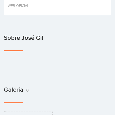
Invertir
WEB OFICIAL
Sobre José Gil
Galería
0