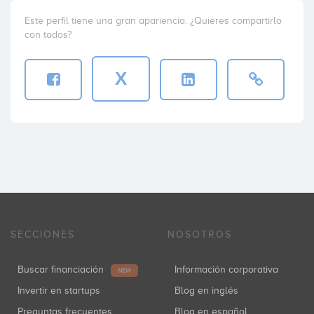
Este perfil tiene una gran apariencia. ¿Quieres compartirlo
con todos?
X
SECCIONES
NOSOTROS
Buscar financiación
Información corporativa
NEW
Invertir en startups
Blog en inglés
Preguntas frecuentes
Blog en español