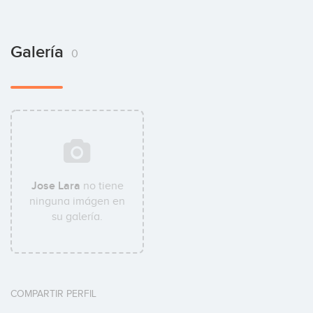
Galería
0
Jose Lara
no tiene
ninguna imágen en
su galería.
COMPARTIR PERFIL