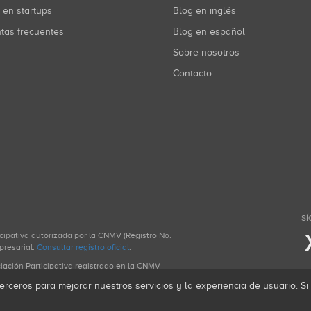
r en startups
Blog en inglés
ntas frecuentes
Blog en español
Sobre nosotros
Contacto
SÍ
icipativa autorizada por la CNMV (Registro No.
presarial.
Consultar registro oficial
.
ciación Participativa registrado en la CNMV
erceros para mejorar nuestros servicios y la experiencia de usuario. S