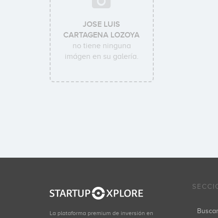
JOSE LUIS
CARTAGENA LOZOYA
no tiene ninguna
imágen en su galería.
SECCI
Busca
La plataforma premium de inversión en