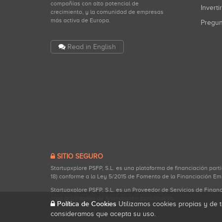
compañías con alto potencial de
Inverti
crecimiento, y la comunidad de empresas
más activa de Europa.
Pregu
Read in English
SITIO SEGURO
Startupxplore PSFP, S.L. es una plataforma de financiación part
18) conforme a la Ley 5/2015 de Fomento de la Financiación Em
Startupxplore PSFP, S.L. es un Proveedor de Servicios de Finan
para actividades de financiación participativa.
Política de Cookies
Utilizamos cookies propias y de t
consideramos que acepta su uso.