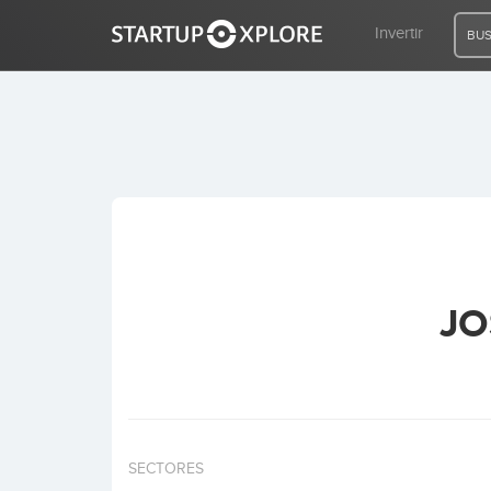
Invertir
BUS
BUSCO FINANCIACIÓN
REGISTRO
ACCESO
JO
Inicio
Invertir
SECTORES