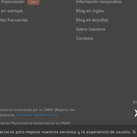
r financiación
Información corporativa
NEW
r en startups
Blog en inglés
ntas frecuentes
Blog en español
Sobre nosotros
Contacto
SÍ
icipativa autorizada por la CNMV (Registro No.
presarial.
Consultar registro oficial
.
ciación Participativa registrado en la CNMV
erceros para mejorar nuestros servicios y la experiencia de usuario. S