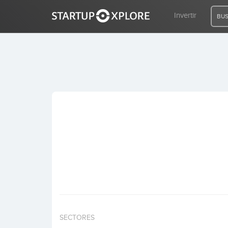
Invertir
BUS
BUSCO FINANCIACIÓN
REGISTRO
ACCESO
Inicio
Invertir
SECTORES