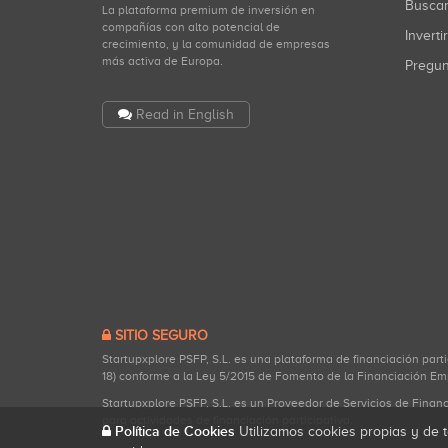
Busca
La plataforma premium de inversión en
compañías con alto potencial de
Inverti
crecimiento, y la comunidad de empresas
más activa de Europa.
Pregu
Read in English
SITIO SEGURO
Startupxplore PSFP, S.L. es una plataforma de financiación part
18) conforme a la Ley 5/2015 de Fomento de la Financiación Em
Startupxplore PSFP, S.L. es un Proveedor de Servicios de Finan
para actividades de financiación participativa.
Política de Cookies
Utilizamos cookies propias y de t