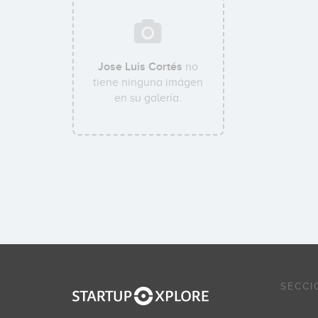
Jose Luis Cortés
no
tiene ninguna imágen
en su galería.
SECCI