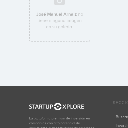
José Manuel Arnaiz
no
tiene ninguna imágen
en su galería.
SECCI
Busca
La plataforma premium de inversión en
compañías con alto potencial de
Inverti