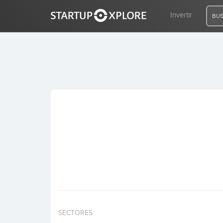
Invertir
BUS
BUSCO FINANCIACIÓN
REGISTRO
ACCESO
Inicio
Invertir
SECTORES