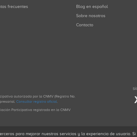
ntas frecuentes
Blog en español
Sobre nosotros
Contacto
SÍ
icipativa autorizada por la CNMV (Registro No.
presarial.
Consultar registro oficial
.
ciación Participativa registrado en la CNMV
erceros para mejorar nuestros servicios y la experiencia de usuario. S