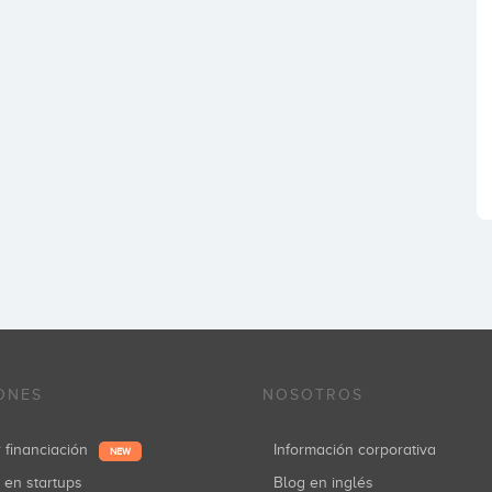
ONES
NOSOTROS
r financiación
Información corporativa
NEW
r en startups
Blog en inglés