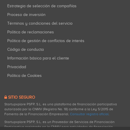
Estrategia de selección de compañías
Proceso de inversión
Términos y condiciones del servicio
Política de reclamaciones
Política de gestión de conflictos de interés
Código de conducta
Información básica para el cliente
Privacidad
Política de Cookies
SITIO SEGURO
Startupxplore PSFP, S.L. es una plataforma de financiación participativa
autorizada por la CNMV (Registro No. 18) conforme a la Ley 5/2015 de
Fomento de la Financiación Empresarial.
Consultar registro oficial
.
Startupxplore PSFP, S.L. es un Proveedor de Servicios de Financiación
Participativa registrado en la CNMV para actividades de financiación