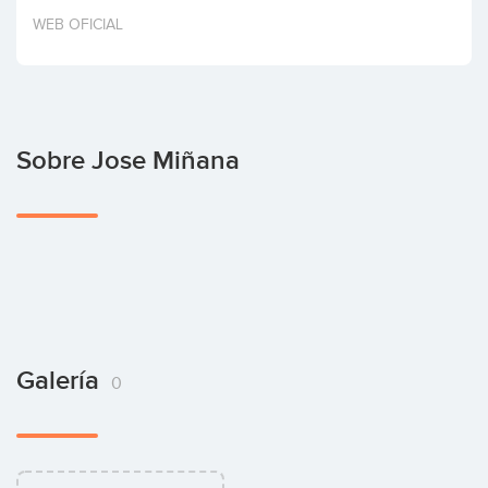
Invertir
WEB OFICIAL
Sobre Jose Miñana
Galería
0