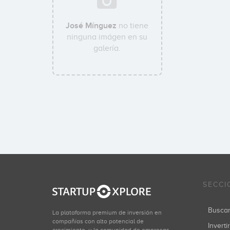
José Mínguez
no tiene
ninguna imágen en su
galería.
SECCI
Busca
La plataforma premium de inversión en
compañías con alto potencial de
Inverti