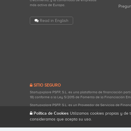
crecimiento, y la comunidad de empresas
más activa de Europa.
Pregu
Read in English
SITIO SEGURO
Startupxplore PSFP, S.L. es una plataforma de financiación part
18) conforme a la Ley 5/2015 de Fomento de la Financiación Em
Startupxplore PSFP, S.L. es un Proveedor de Servicios de Finan
para actividades de financiación participativa.
Política de Cookies
Utilizamos cookies propias y de t
consideramos que acepta su uso.