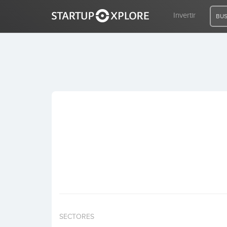
Invertir
BUS
BUSCO FINANCIACIÓN
REGISTRO
ACCESO
Inicio
Invertir
SECTORES