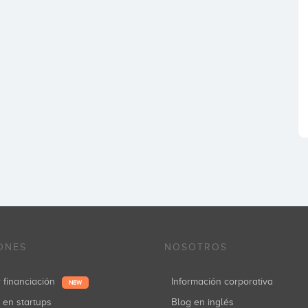
ONES
NOSOTROS
r financiación
Información corporativa
NEW
r en startups
Blog en inglés