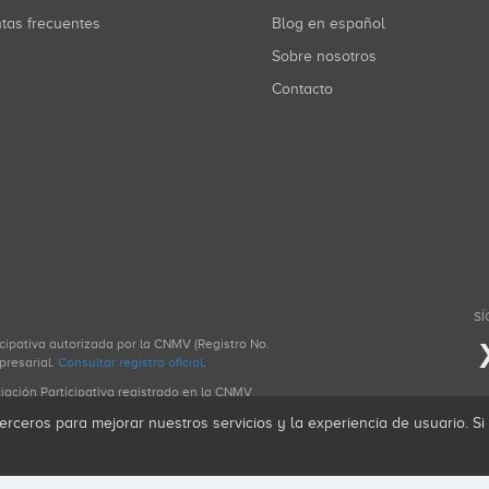
ntas frecuentes
Blog en español
Sobre nosotros
Contacto
SÍ
icipativa autorizada por la CNMV (Registro No.
presarial.
Consultar registro oficial
.
ciación Participativa registrado en la CNMV
erceros para mejorar nuestros servicios y la experiencia de usuario. S