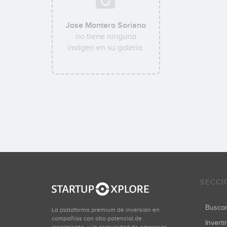
Jose Montero Soriano
no tiene ninguna
imágen en su galería.
SECCI
Busca
La plataforma premium de inversión en
compañías con alto potencial de
Inverti