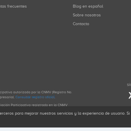
ntas frecuentes
Blog en español
Sobre nosotros
Contacto
SÍ
icipativa autorizada por la CNMV (Registro No.
presarial.
Consultar registro oficial
.
ciación Participativa registrado en la CNMV
erceros para mejorar nuestros servicios y la experiencia de usuario. S