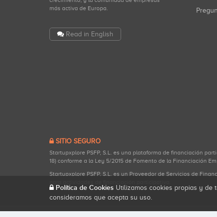
crecimiento, y la comunidad de empresas
más activa de Europa.
Pregu
Read in English
SITIO SEGURO
Startupxplore PSFP, S.L. es una plataforma de financiación part
18) conforme a la Ley 5/2015 de Fomento de la Financiación Em
Startupxplore PSFP, S.L. es un Proveedor de Servicios de Finan
para actividades de financiación participativa.
Política de Cookies
Utilizamos cookies propias y de t
consideramos que acepta su uso.