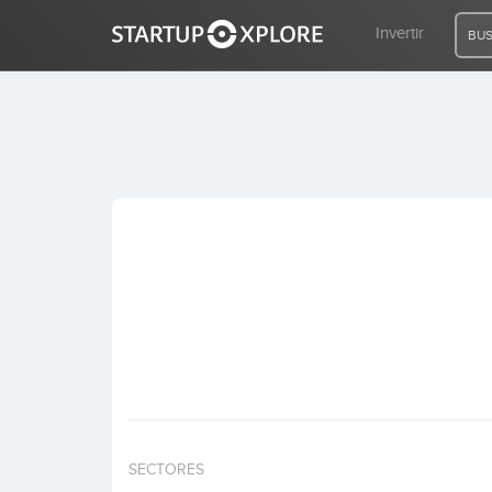
Invertir
BUS
BUSCO FINANCIACIÓN
REGISTRO
ACCESO
Inicio
Invertir
SECTORES