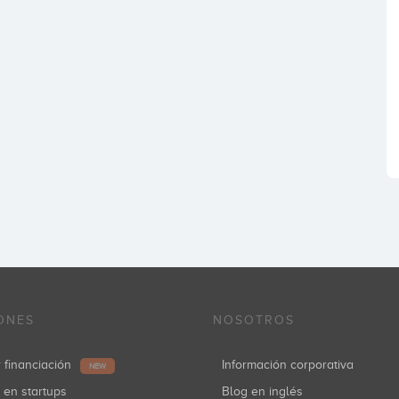
ONES
NOSOTROS
r financiación
Información corporativa
NEW
r en startups
Blog en inglés