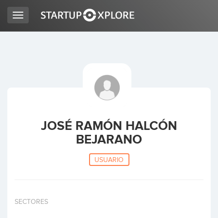
Toggle
navigation
BUSCO FINANCIACIÓN
REGISTRO
ACCESO
JOSÉ RAMÓN HALCÓN
BEJARANO
USUARIO
Inicio
SECTORES