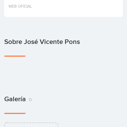
Invertir
WEB OFICIAL
Sobre José Vicente Pons
Galería
0