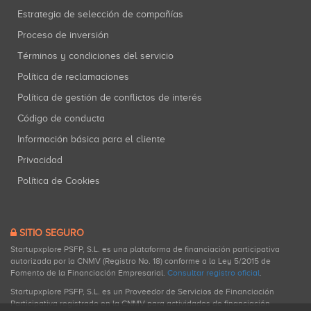
Estrategia de selección de compañías
Proceso de inversión
Términos y condiciones del servicio
Política de reclamaciones
Política de gestión de conflictos de interés
Código de conducta
Información básica para el cliente
Privacidad
Política de Cookies
SITIO SEGURO
Startupxplore PSFP, S.L. es una plataforma de financiación participativa
autorizada por la CNMV (Registro No. 18) conforme a la Ley 5/2015 de
Fomento de la Financiación Empresarial.
Consultar registro oficial
.
Startupxplore PSFP, S.L. es un Proveedor de Servicios de Financiación
Participativa registrado en la CNMV para actividades de financiación