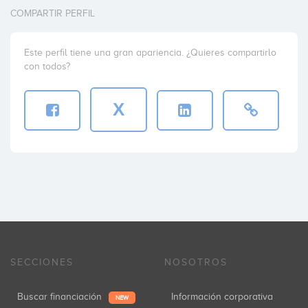
COMPARTIR PERFIL
Este perfil tiene una gran apariencia. ¿Quieres compartirlo
con todos?
X
SECCIONES
NOSOTROS
Buscar financiación
Información corporativa
NEW