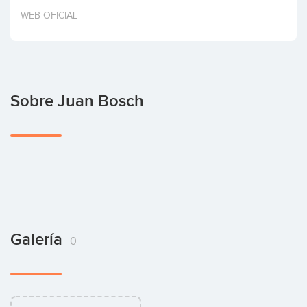
Invertir
WEB OFICIAL
Sobre Juan Bosch
Galería
0