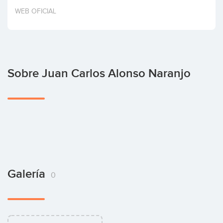
Invertir
WEB OFICIAL
Sobre Juan Carlos Alonso Naranjo
Galería
0