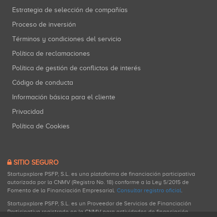
Estrategia de selección de compañías
Proceso de inversión
Términos y condiciones del servicio
Política de reclamaciones
Política de gestión de conflictos de interés
Código de conducta
Información básica para el cliente
Privacidad
Política de Cookies
SITIO SEGURO
Startupxplore PSFP, S.L. es una plataforma de financiación participativa
autorizada por la CNMV (Registro No. 18) conforme a la Ley 5/2015 de
Fomento de la Financiación Empresarial.
Consultar registro oficial
.
Startupxplore PSFP, S.L. es un Proveedor de Servicios de Financiación
Participativa registrado en la CNMV para actividades de financiación