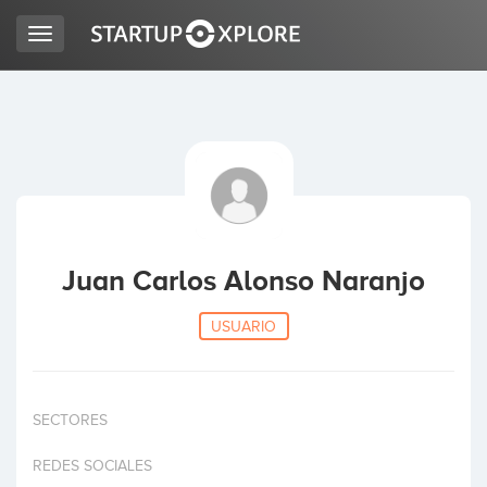
Toggle
navigation
BUSCO FINANCIACIÓN
REGISTRO
ACCESO
Juan Carlos Alonso Naranjo
USUARIO
SECTORES
Inicio
REDES SOCIALES