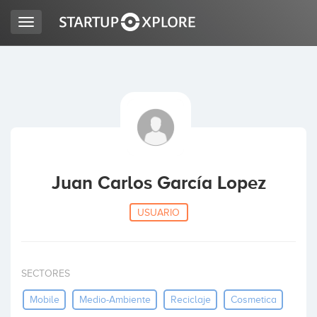
Toggle
navigation
BUSCO FINANCIACIÓN
REGISTRO
ACCESO
Juan Carlos García Lopez
USUARIO
SECTORES
Inicio
Mobile
Medio-Ambiente
Reciclaje
Cosmetica