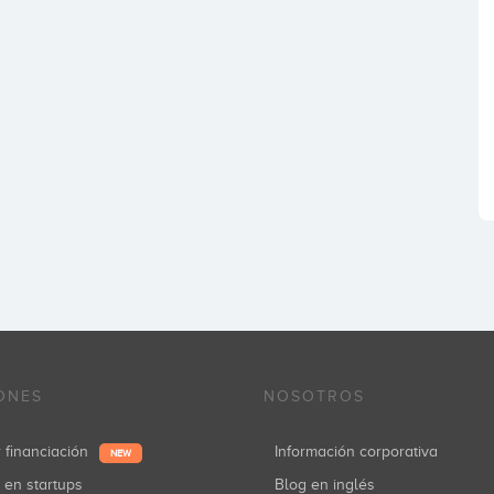
ONES
NOSOTROS
r financiación
Información corporativa
NEW
r en startups
Blog en inglés