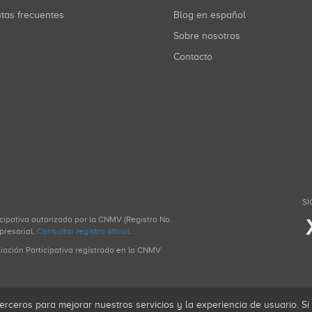
ntas frecuentes
Blog en español
Sobre nosotros
Contacto
SÍ
icipativa autorizada por la CNMV (Registro No.
presarial.
Consultar registro oficial
.
ciación Participativa registrado en la CNMV
erceros para mejorar nuestros servicios y la experiencia de usuario. S