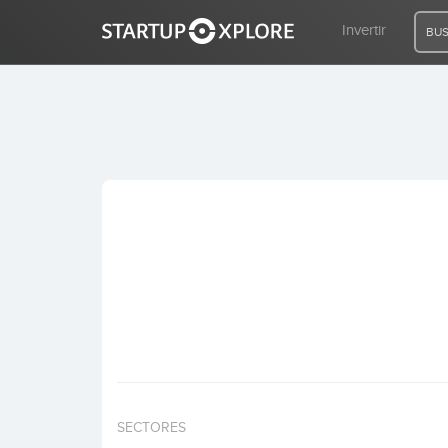
Invertir
BUS
BUSCO FINANCIACIÓN
REGISTRO
ACCESO
Inicio
Invertir
SECTORES