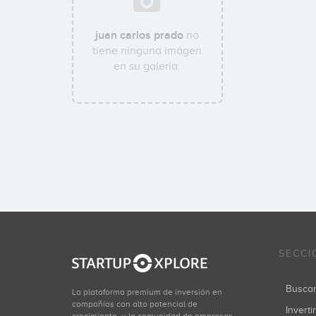
juan carlos prado
no
tiene ninguna imágen
en su galería.
SECCI
Busca
La plataforma premium de inversión en
compañías con alto potencial de
Inverti