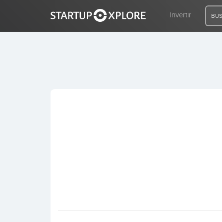
Invertir
BUS
BUSCO FINANCIACIÓN
REGISTRO
ACCESO
Inicio
Invertir