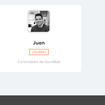
Juan
USUARIO
Co-fundador de GuruWalk