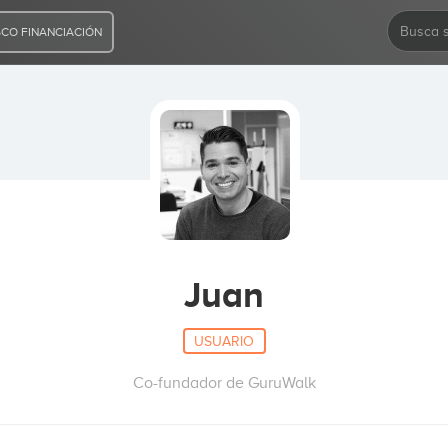
CO FINANCIACIÓN
Juan
USUARIO
Co-fundador de GuruWalk