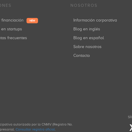
ONES
NOSOTROS
r financiación
Información corporativa
NEW
r en startups
Blog en inglés
ntas frecuentes
Blog en español
Sobre nosotros
Contacto
SÍ
icipativa autorizada por la CNMV (Registro No.
presarial.
Consultar registro oficial
.