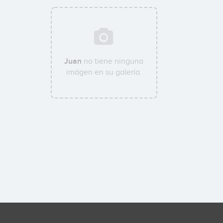
Juan
no tiene ninguna
imágen en su galería.