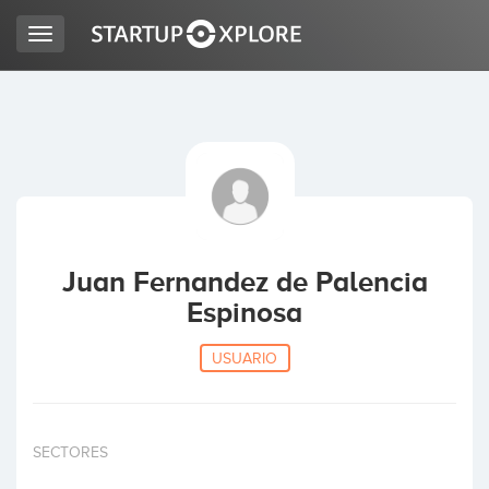
Toggle
navigation
BUSCO FINANCIACIÓN
REGISTRO
ACCESO
Juan Fernandez de Palencia
Espinosa
USUARIO
Inicio
SECTORES