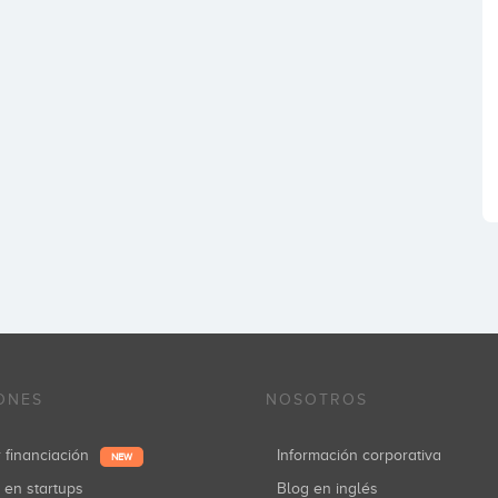
ONES
NOSOTROS
r financiación
Información corporativa
NEW
r en startups
Blog en inglés