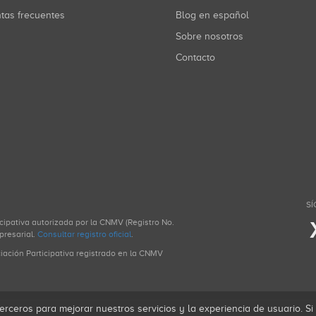
ntas frecuentes
Blog en español
Sobre nosotros
Contacto
SÍ
icipativa autorizada por la CNMV (Registro No.
presarial.
Consultar registro oficial
.
ciación Participativa registrado en la CNMV
erceros para mejorar nuestros servicios y la experiencia de usuario. S