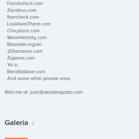
· Familiafacil.com

· Zacatrus.com

· Ibercheck.com

· LookIwasThere.com

· Chicplace.com

· Woomfertility.com

· Bbooster.org/en

· 20bananas.com

· Zapiens.com

· Ysi.si

· Benditallave.com

· And some other private ones.

Mail me at: juan@seisdeagosto.com
Galería
5