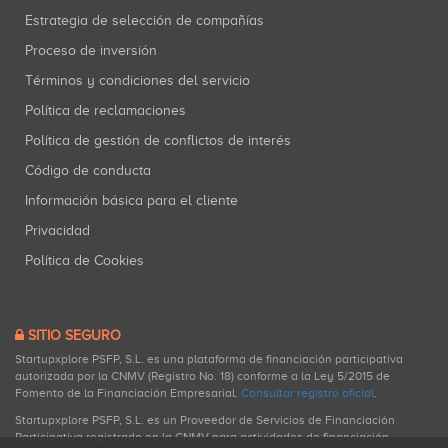
Estrategia de selección de compañías
Proceso de inversión
Términos y condiciones del servicio
Política de reclamaciones
Política de gestión de conflictos de interés
Código de conducta
Información básica para el cliente
Privacidad
Política de Cookies
SITIO SEGURO
Startupxplore PSFP, S.L. es una plataforma de financiación participativa
autorizada por la CNMV (Registro No. 18) conforme a la Ley 5/2015 de
Fomento de la Financiación Empresarial.
Consultar registro oficial
.
Startupxplore PSFP, S.L. es un Proveedor de Servicios de Financiación
Participativa registrado en la CNMV para actividades de financiación