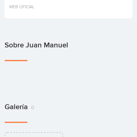
Invertir
WEB OFICIAL
Sobre Juan Manuel
Galería
0