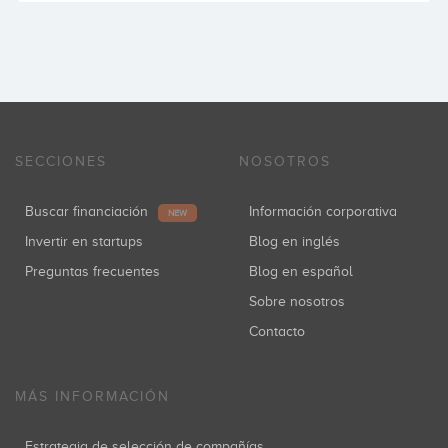
SECCIONES
NOSOTROS
Buscar financiación
Información corporativa
NEW
Invertir en startups
Blog en inglés
Preguntas frecuentes
Blog en español
Sobre nosotros
Contacto
MÁS INFORMACIÓN
Estrategia de selección de compañías