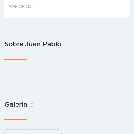
Invertir
WEB OFICIAL
Sobre Juan Pablo
Galería
0