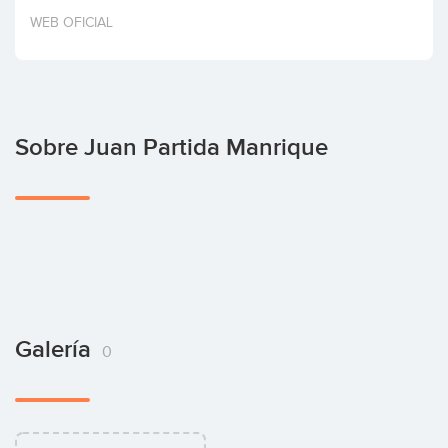
Invertir
WEB OFICIAL
Sobre Juan Partida Manrique
Galería
0