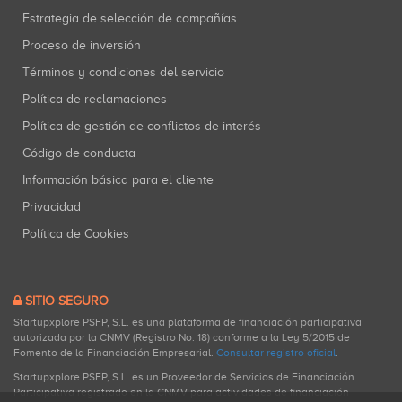
Estrategia de selección de compañías
Proceso de inversión
Términos y condiciones del servicio
Política de reclamaciones
Política de gestión de conflictos de interés
Código de conducta
Información básica para el cliente
Privacidad
Política de Cookies
SITIO SEGURO
Startupxplore PSFP, S.L. es una plataforma de financiación participativa
autorizada por la CNMV (Registro No. 18) conforme a la Ley 5/2015 de
Fomento de la Financiación Empresarial.
Consultar registro oficial
.
Startupxplore PSFP, S.L. es un Proveedor de Servicios de Financiación
Participativa registrado en la CNMV para actividades de financiación