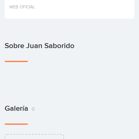
Invertir
WEB OFICIAL
Sobre Juan Saborido
Galería
0