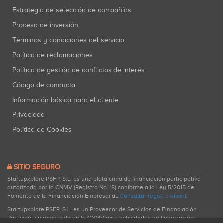
Estrategia de selección de compañías
Proceso de inversión
Términos y condiciones del servicio
Política de reclamaciones
Política de gestión de conflictos de interés
Código de conducta
Información básica para el cliente
Privacidad
Política de Cookies
SITIO SEGURO
Startupxplore PSFP, S.L. es una plataforma de financiación participativa
autorizada por la CNMV (Registro No. 18) conforme a la Ley 5/2015 de
Fomento de la Financiación Empresarial.
Consultar registro oficial
.
Startupxplore PSFP, S.L. es un Proveedor de Servicios de Financiación
Participativa registrado en la CNMV para actividades de financiación