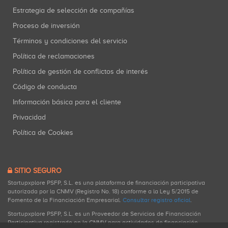
Estrategia de selección de compañías
Proceso de inversión
Términos y condiciones del servicio
Política de reclamaciones
Política de gestión de conflictos de interés
Código de conducta
Información básica para el cliente
Privacidad
Política de Cookies
SITIO SEGURO
Startupxplore PSFP, S.L. es una plataforma de financiación participativa
autorizada por la CNMV (Registro No. 18) conforme a la Ley 5/2015 de
Fomento de la Financiación Empresarial.
Consultar registro oficial
.
Startupxplore PSFP, S.L. es un Proveedor de Servicios de Financiación
Participativa registrado en la CNMV para actividades de financiación