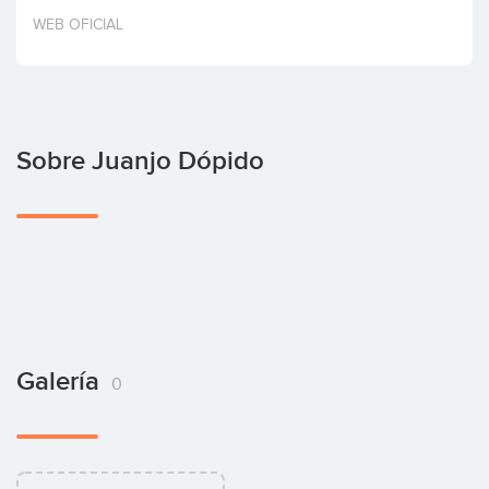
Invertir
WEB OFICIAL
Sobre Juanjo Dópido
Galería
0