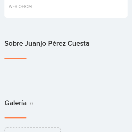
Invertir
WEB OFICIAL
Sobre Juanjo Pérez Cuesta
Galería
0