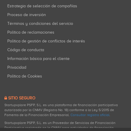
Estrategia de selección de compañías
Proceso de inversión
Términos y condiciones del servicio
Política de reclamaciones
Política de gestión de conflictos de interés
Código de conducta
Información básica para el cliente
Privacidad
Política de Cookies
SITIO SEGURO
Startupxplore PSFP, S.L. es una plataforma de financiación participativa
autorizada por la CNMV (Registro No. 18) conforme a la Ley 5/2015 de
Fomento de la Financiación Empresarial.
Consultar registro oficial
.
Startupxplore PSFP, S.L. es un Proveedor de Servicios de Financiación
Participativa registrado en la CNMV para actividades de financiación