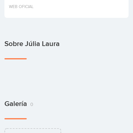
Invertir
WEB OFICIAL
Sobre Júlia Laura
Galería
0