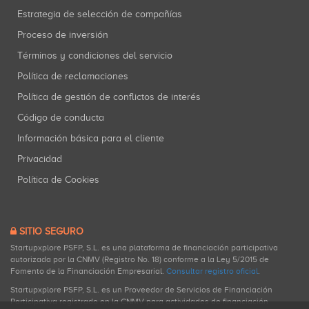
Estrategia de selección de compañías
Proceso de inversión
Términos y condiciones del servicio
Política de reclamaciones
Política de gestión de conflictos de interés
Código de conducta
Información básica para el cliente
Privacidad
Política de Cookies
SITIO SEGURO
Startupxplore PSFP, S.L. es una plataforma de financiación participativa
autorizada por la CNMV (Registro No. 18) conforme a la Ley 5/2015 de
Fomento de la Financiación Empresarial.
Consultar registro oficial
.
Startupxplore PSFP, S.L. es un Proveedor de Servicios de Financiación
Participativa registrado en la CNMV para actividades de financiación