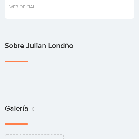
Invertir
WEB OFICIAL
Sobre Julian Londño
Galería
0