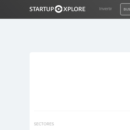
Invertir
BUS
BUSCO FINANCIACIÓN
REGISTRO
ACCESO
Inicio
Invertir
SECTORES