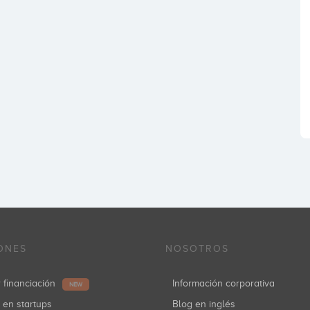
ONES
NOSOTROS
r financiación
Información corporativa
NEW
r en startups
Blog en inglés