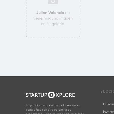
Julian Valencia
no
tiene ninguna imágen
en su galería.
SECCI
Busca
La plataforma premium de inversión en
compañías con alto potencial de
Inverti