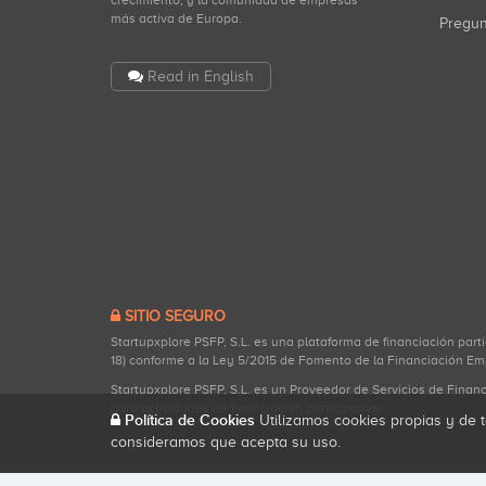
crecimiento, y la comunidad de empresas
más activa de Europa.
Pregu
Read in English
SITIO SEGURO
Startupxplore PSFP, S.L. es una plataforma de financiación part
18) conforme a la Ley 5/2015 de Fomento de la Financiación Em
Startupxplore PSFP, S.L. es un Proveedor de Servicios de Finan
para actividades de financiación participativa.
Política de Cookies
Utilizamos cookies propias y de t
consideramos que acepta su uso.