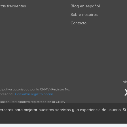
ntas frecuentes
Blog en español
Sobre nosotros
Contacto
SÍ
icipativa autorizada por la CNMV (Registro No.
presarial.
Consultar registro oficial
.
ciación Participativa registrado en la CNMV
erceros para mejorar nuestros servicios y la experiencia de usuario. S