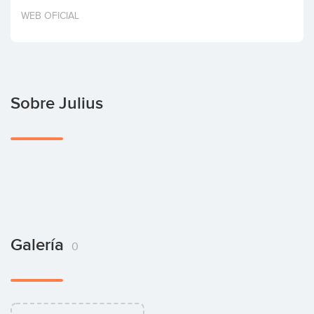
Invertir
WEB OFICIAL
Sobre Julius
Galería
0