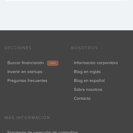
SECCIONES
NOSOTROS
Buscar financiación
Información corporativa
NEW
Invertir en startups
Blog en inglés
Preguntas frecuentes
Blog en español
Sobre nosotros
Contacto
MÁS INFORMACIÓN
Estrategia de selección de compañías