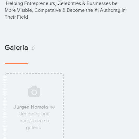
 Helping Entrepreneurs, Celebrities & Businesses be 
More Visible, Competitive & Become the #1 Authority In 
Their Field
Galería
0
Jurgen Homola
no
tiene ninguna
imágen en su
galería.