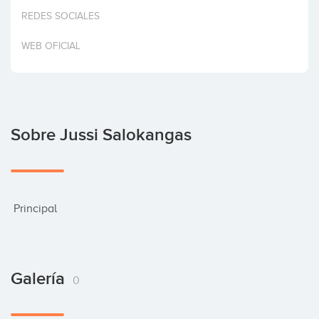
Invertir
REDES SOCIALES
WEB OFICIAL
Sobre Jussi Salokangas
 Principal
Galería
0