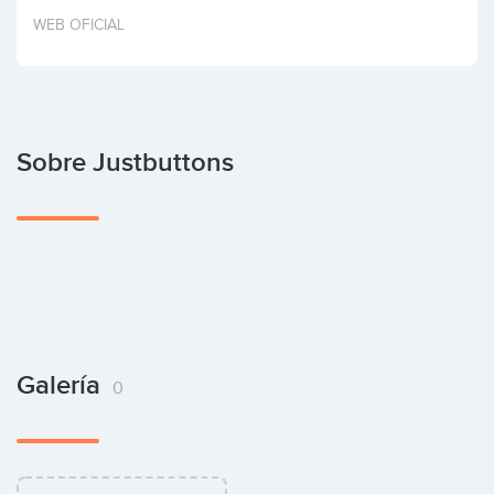
Invertir
WEB OFICIAL
Sobre Justbuttons
Galería
0