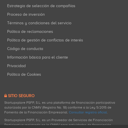
Estrategia de selección de compañías
Proceso de inversión
Términos y condiciones del servicio
Política de reclamaciones
Política de gestión de conflictos de interés
Código de conducta
Información básica para el cliente
Privacidad
Política de Cookies
SITIO SEGURO
Startupxplore PSFP, S.L. es una plataforma de financiación participativa
autorizada por la CNMV (Registro No. 18) conforme a la Ley 5/2015 de
Fomento de la Financiación Empresarial.
Consultar registro oficial
.
Startupxplore PSFP, S.L. es un Proveedor de Servicios de Financiación
Participativa registrado en la CNMV para actividades de financiación