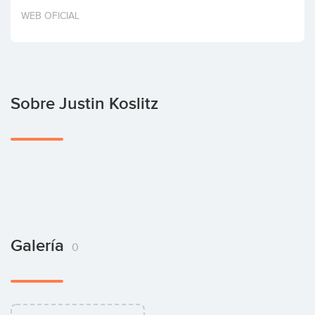
Invertir
WEB OFICIAL
Sobre Justin Koslitz
Galería
0