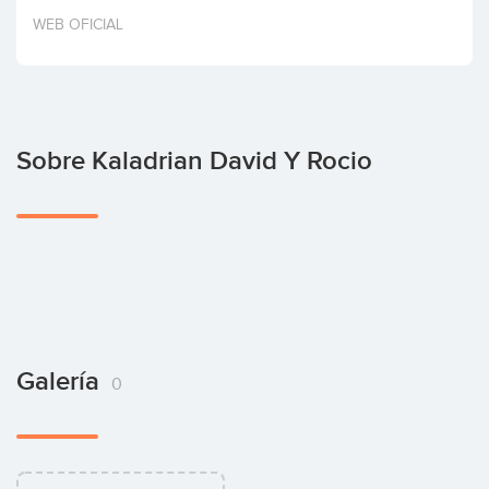
Invertir
WEB OFICIAL
Sobre Kaladrian David Y Rocio
Galería
0