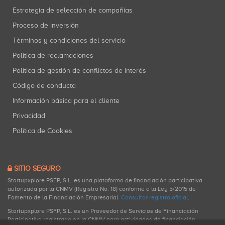
Estrategia de selección de compañías
Proceso de inversión
Términos y condiciones del servicio
Política de reclamaciones
Política de gestión de conflictos de interés
Código de conducta
Información básica para el cliente
Privacidad
Política de Cookies
SITIO SEGURO
Startupxplore PSFP, S.L. es una plataforma de financiación participativa
autorizada por la CNMV (Registro No. 18) conforme a la Ley 5/2015 de
Fomento de la Financiación Empresarial.
Consultar registro oficial
.
Startupxplore PSFP, S.L. es un Proveedor de Servicios de Financiación
Participativa registrado en la CNMV para actividades de financiación