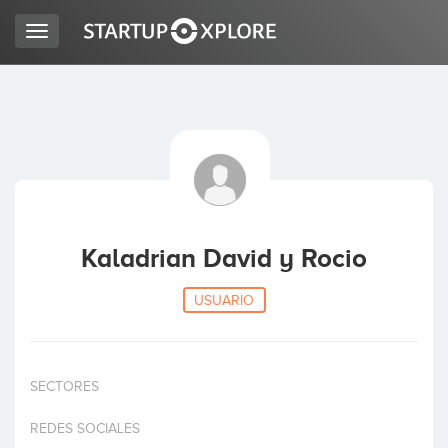
Toggle
navigation
BUSCO FINANCIACIÓN
REGISTRO
ACCESO
Kaladrian David y Rocio
USUARIO
SECTORES
Inicio
REDES SOCIALES