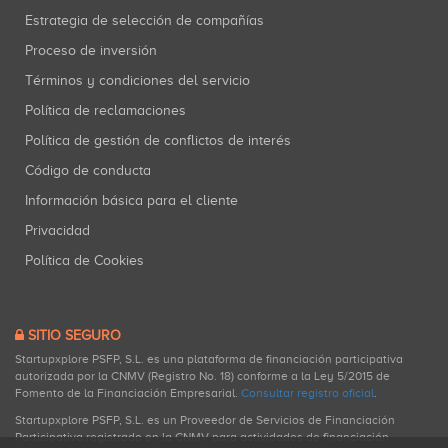
Estrategia de selección de compañías
Proceso de inversión
Términos y condiciones del servicio
Política de reclamaciones
Política de gestión de conflictos de interés
Código de conducta
Información básica para el cliente
Privacidad
Política de Cookies
SITIO SEGURO
Startupxplore PSFP, S.L. es una plataforma de financiación participativa
autorizada por la CNMV (Registro No. 18) conforme a la Ley 5/2015 de
Fomento de la Financiación Empresarial.
Consultar registro oficial
.
Startupxplore PSFP, S.L. es un Proveedor de Servicios de Financiación
Participativa registrado en la CNMV para actividades de financiación