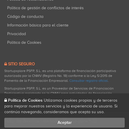
Política de gestión de conflictos de interés
Código de conducta
Información básica para el cliente
Privacidad
Política de Cookies
SITIO SEGURO
Startupxplore PSFP, S.L. es una plataforma de financiación participativa
autorizada por la CNMV (Registro No. 18) conforme a la Ley 5/2015 de
Fomento de la Financiación Empresarial.
Consultar registro oficial
.
Startupxplore PSFP, S.L. es un Proveedor de Servicios de Financiación
Participativa registrado en la CNMV para actividades de financiación
participativa.
Política de Cookies
Utilizamos cookies propias y de terceros
para mejorar nuestros servicios y la experiencia de usuario. Si
continúa navegando, consideramos que acepta su uso.
Todos los derechos reservados. Startupxplore ® {0}.
Aceptar