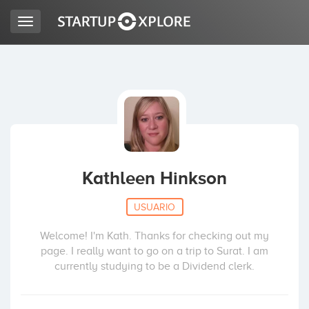
Toggle
navigation
BUSCO FINANCIACIÓN
REGISTRO
ACCESO
Kathleen Hinkson
USUARIO
Welcome! I'm Kath. Thanks for checking out my
page. I really want to go on a trip to Surat. I am
currently studying to be a Dividend clerk.
Inicio