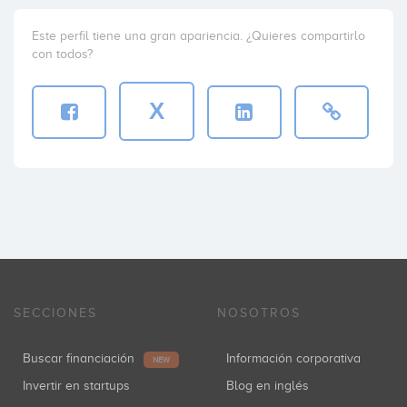
Este perfil tiene una gran apariencia. ¿Quieres compartirlo
con todos?
X
SECCIONES
NOSOTROS
Buscar financiación
Información corporativa
NEW
Invertir en startups
Blog en inglés