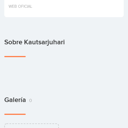
Invertir
WEB OFICIAL
Sobre Kautsarjuhari
Galería
0