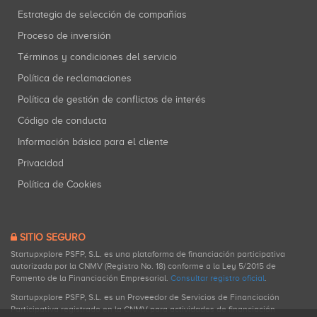
Estrategia de selección de compañías
Proceso de inversión
Términos y condiciones del servicio
Política de reclamaciones
Política de gestión de conflictos de interés
Código de conducta
Información básica para el cliente
Privacidad
Política de Cookies
SITIO SEGURO
Startupxplore PSFP, S.L. es una plataforma de financiación participativa
autorizada por la CNMV (Registro No. 18) conforme a la Ley 5/2015 de
Fomento de la Financiación Empresarial.
Consultar registro oficial
.
Startupxplore PSFP, S.L. es un Proveedor de Servicios de Financiación
Participativa registrado en la CNMV para actividades de financiación